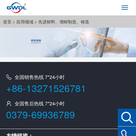
Toggl
navig
首页
>
应用领域
>
先进材料、增材制造、铸造
全国销售热线 7*24小时
+86-13271526781
全国售后热线 7*24小时
0379-69936789
友情链接：