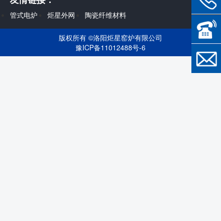
管式电炉
炬星外网
陶瓷纤维材料
版权所有 ©
洛阳炬星窑炉有限公司
豫ICP备11012488号-6